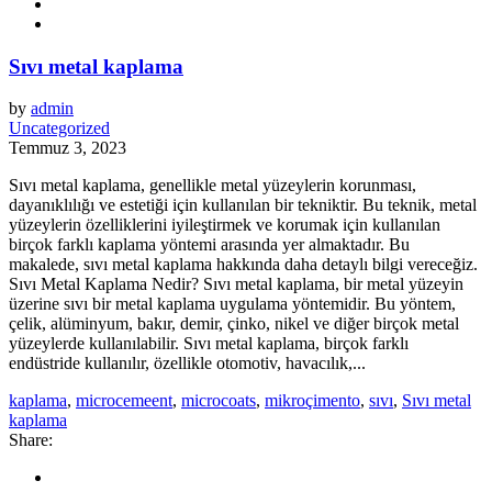
Sıvı metal kaplama
by
admin
Uncategorized
Temmuz 3, 2023
Sıvı metal kaplama, genellikle metal yüzeylerin korunması,
dayanıklılığı ve estetiği için kullanılan bir tekniktir. Bu teknik, metal
yüzeylerin özelliklerini iyileştirmek ve korumak için kullanılan
birçok farklı kaplama yöntemi arasında yer almaktadır. Bu
makalede, sıvı metal kaplama hakkında daha detaylı bilgi vereceğiz.
Sıvı Metal Kaplama Nedir? Sıvı metal kaplama, bir metal yüzeyin
üzerine sıvı bir metal kaplama uygulama yöntemidir. Bu yöntem,
çelik, alüminyum, bakır, demir, çinko, nikel ve diğer birçok metal
yüzeylerde kullanılabilir. Sıvı metal kaplama, birçok farklı
endüstride kullanılır, özellikle otomotiv, havacılık,...
kaplama
,
microcemeent
,
microcoats
,
mikroçimento
,
sıvı
,
Sıvı metal
kaplama
Share: