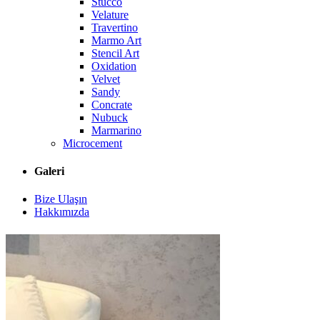
Stucco
Velature
Travertino
Marmo Art
Stencil Art
Oxidation
Velvet
Sandy
Concrate
Nubuck
Marmarino
Microcement
Galeri
Bize Ulaşın
Hakkımızda
Galeri
MicroCoats
/
Galeri