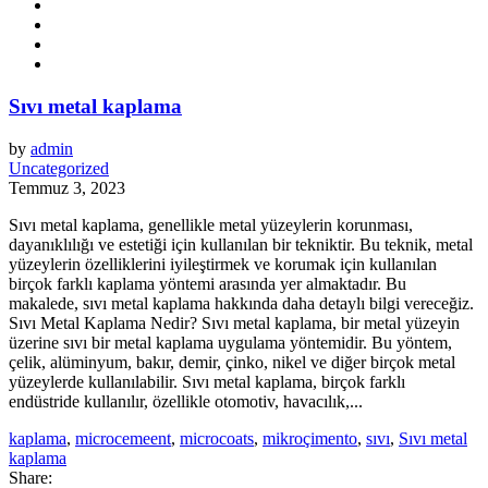
Sıvı metal kaplama
by
admin
Uncategorized
Temmuz 3, 2023
Sıvı metal kaplama, genellikle metal yüzeylerin korunması,
dayanıklılığı ve estetiği için kullanılan bir tekniktir. Bu teknik, metal
yüzeylerin özelliklerini iyileştirmek ve korumak için kullanılan
birçok farklı kaplama yöntemi arasında yer almaktadır. Bu
makalede, sıvı metal kaplama hakkında daha detaylı bilgi vereceğiz.
Sıvı Metal Kaplama Nedir? Sıvı metal kaplama, bir metal yüzeyin
üzerine sıvı bir metal kaplama uygulama yöntemidir. Bu yöntem,
çelik, alüminyum, bakır, demir, çinko, nikel ve diğer birçok metal
yüzeylerde kullanılabilir. Sıvı metal kaplama, birçok farklı
endüstride kullanılır, özellikle otomotiv, havacılık,...
kaplama
,
microcemeent
,
microcoats
,
mikroçimento
,
sıvı
,
Sıvı metal
kaplama
Share: