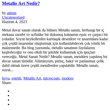
Metallo Art Nedir?
by
admin
Uncategorized
Haziran 4, 2023
Metal duvar sanatı olarak da bilinen Metallo sanatı, herhangi bir iç
mekana zarafet ve sofistike bir dokunuş katmanın eşsiz ve çarpıcı bir
yoludur. Soyut heykellerden karmaşık desenlere ve tasarımlara kadar
çok çeşitli tasarımlar oluşturmak için kullanılabilecek çok yönlü bir
malzemedir. Bu blog yazısında, metallo sanatının faydalarını
keşfedeceğiz ve onu etkili bir şekilde kullanmak için ipuçları
vereceğiz. Metal Sanatı Nedir? Metallo sanatı, metalden yapılmış bir
duvar sanatı türüdür. Alüminyum, pirinç, bakır ve paslanmaz çelik
dahil olmak üzere çeşitli metallerden yapılabilir. Metallo sanatı,
soyut...
boya
,
estetik
,
Metallo Art
,
microcoats
,
modern
Share: