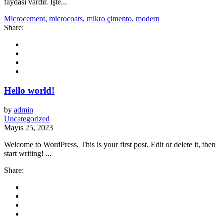
faydası vardır. İşte...
Microcement
,
microcoats
,
mikro çimento
,
modern
Share:
Hello world!
by
admin
Uncategorized
Mayıs 25, 2023
Welcome to WordPress. This is your first post. Edit or delete it, then
start writing! ...
Share: