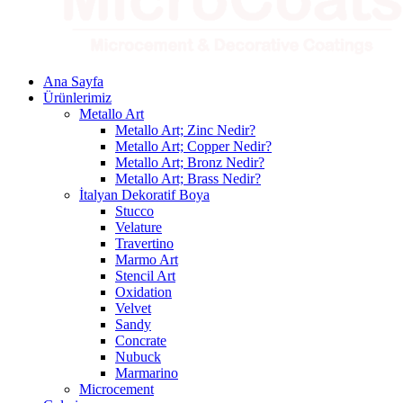
Ana Sayfa
Ürünlerimiz
Metallo Art
Metallo Art; Zinc Nedir?
Metallo Art; Copper Nedir?
Metallo Art; Bronz Nedir?
Metallo Art; Brass Nedir?
İtalyan Dekoratif Boya
Stucco
Velature
Travertino
Marmo Art
Stencil Art
Oxidation
Velvet
Sandy
Concrate
Nubuck
Marmarino
Microcement