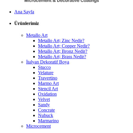
Ana Sayfa
Ürünlerimiz
Metallo Art
Metallo Art; Zinc Nedir?
Metallo Art; Copper Nedir?
Metallo Art; Bronz Nedir?
Metallo Art; Brass Nedir?
İtalyan Dekoratif Boya
Stucco
Velature
Travertino
Marmo Art
Stencil Art
Oxidation
Velvet
Sandy
Concrate
Nubuck
Marmarino
Microcement