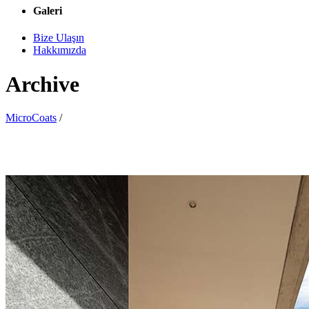
Galeri
Bize Ulaşın
Hakkımızda
Archive
MicroCoats
/