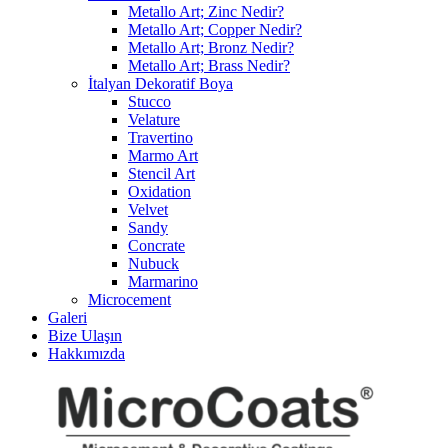
Metallo Art; Zinc Nedir?
Metallo Art; Copper Nedir?
Metallo Art; Bronz Nedir?
Metallo Art; Brass Nedir?
İtalyan Dekoratif Boya
Stucco
Velature
Travertino
Marmo Art
Stencil Art
Oxidation
Velvet
Sandy
Concrate
Nubuck
Marmarino
Microcement
Galeri
Bize Ulaşın
Hakkımızda