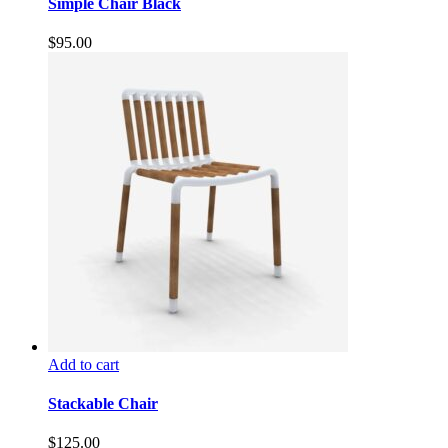
Simple Chair Black
$
95.00
Add to cart
Stackable Chair
$
125.00