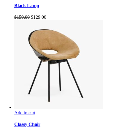
Black Lamp
$
159.00
$
129.00
Add to cart
Classy Chair