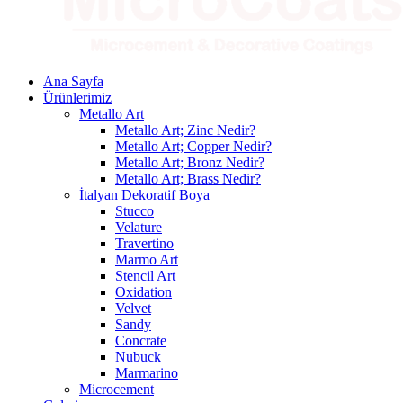
Ana Sayfa
Ürünlerimiz
Metallo Art
Metallo Art; Zinc Nedir?
Metallo Art; Copper Nedir?
Metallo Art; Bronz Nedir?
Metallo Art; Brass Nedir?
İtalyan Dekoratif Boya
Stucco
Velature
Travertino
Marmo Art
Stencil Art
Oxidation
Velvet
Sandy
Concrate
Nubuck
Marmarino
Microcement