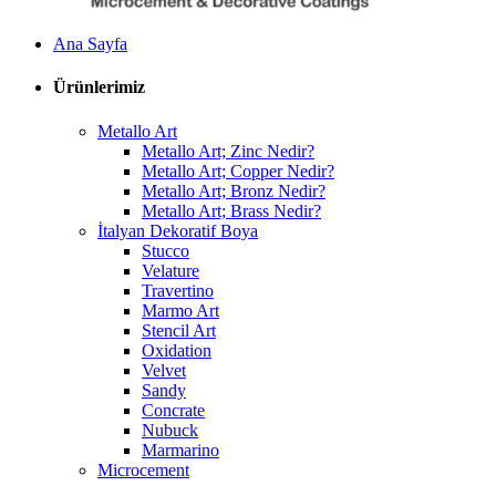
Ana Sayfa
Ürünlerimiz
Metallo Art
Metallo Art; Zinc Nedir?
Metallo Art; Copper Nedir?
Metallo Art; Bronz Nedir?
Metallo Art; Brass Nedir?
İtalyan Dekoratif Boya
Stucco
Velature
Travertino
Marmo Art
Stencil Art
Oxidation
Velvet
Sandy
Concrate
Nubuck
Marmarino
Microcement