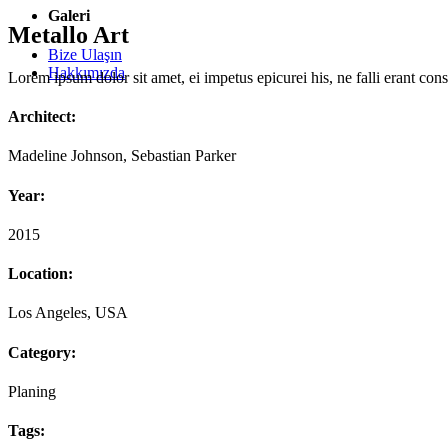
Galeri
Metallo Art
Bize Ulaşın
Hakkımızda
Lorem ipsum dolor sit amet, ei impetus epicurei his, ne falli erant co
Architect:
Madeline Johnson, Sebastian Parker
Year:
2015
Location:
Los Angeles, USA
Category:
Planing
Tags: