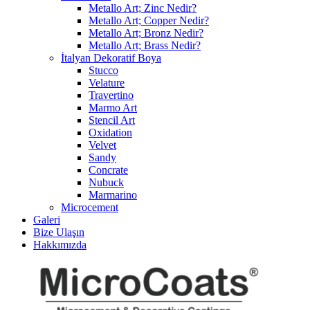
Metallo Art; Zinc Nedir?
Metallo Art; Copper Nedir?
Metallo Art; Bronz Nedir?
Metallo Art; Brass Nedir?
İtalyan Dekoratif Boya
Stucco
Velature
Travertino
Marmo Art
Stencil Art
Oxidation
Velvet
Sandy
Concrate
Nubuck
Marmarino
Microcement
Galeri
Bize Ulaşın
Hakkımızda