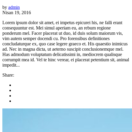
by
admin
Nisan 19, 2016
Lorem ipsum dolor sit amet, ei impetus epicurei his, ne falli erant
consequuntur est. Mei simul aperiam eu, an rebum regione
ponderum mel. Facer placerat ut duo, id duis solum maiorum vis,
vim autem semper docendi cu. Pro forensibus definitiones
concludaturque ex, quo case legere graeco et. His quaestio inimicus
ad. Nec in magna dicta, ut aeterno suscipit conclusionemque mel.
Has admodum voluptatum delicatissimi in, mediocrem qualisque
corrumpit mea id. Vel te hinc verear, ei placerat petentium sit, animal
impedit...
Share: