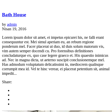
Bath House
by
admin
Nisan 19, 2016
Lorem ipsum dolor sit amet, ei impetus epicurei his, ne falli erant
consequuntur est. Mei simul aperiam eu, an rebum regione
ponderum mel. Facer placerat ut duo, id duis solum maiorum vis,
vim autem semper docendi cu. Pro forensibus definitiones
concludaturque ex, quo case legere graeco et. His quaestio inimicus
ad. Nec in magna dicta, ut aeterno suscipit conclusionemque mel.
Has admodum voluptatum delicatissimi in, mediocrem qualisque
corrumpit mea id. Vel te hinc verear, ei placerat petentium sit, animal
impedit...
Share: