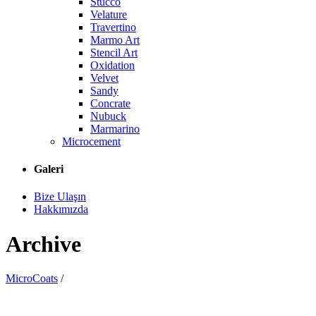
Stucco
Velature
Travertino
Marmo Art
Stencil Art
Oxidation
Velvet
Sandy
Concrate
Nubuck
Marmarino
Microcement
Galeri
Bize Ulaşın
Hakkımızda
Archive
MicroCoats
/