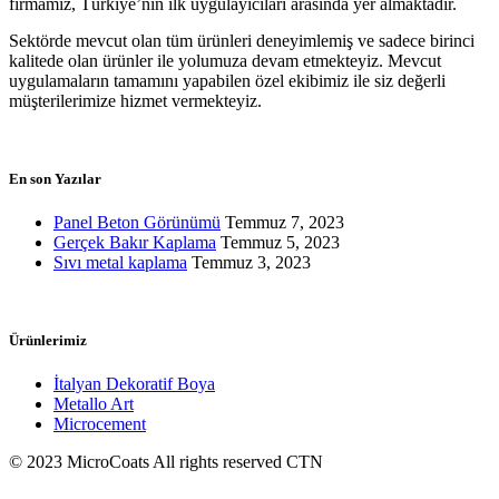
firmamız, Türkiye’nin ilk uygulayıcıları arasında yer almaktadır.
Sektörde mevcut olan tüm ürünleri deneyimlemiş ve sadece birinci
kalitede olan ürünler ile yolumuza devam etmekteyiz. Mevcut
uygulamaların tamamını yapabilen özel ekibimiz ile siz değerli
müşterilerimize hizmet vermekteyiz.
En son Yazılar
Panel Beton Görünümü
Temmuz 7, 2023
Gerçek Bakır Kaplama
Temmuz 5, 2023
Sıvı metal kaplama
Temmuz 3, 2023
Ürünlerimiz
İtalyan Dekoratif Boya
Metallo Art
Microcement
© 2023 MicroCoats All rights reserved CTN