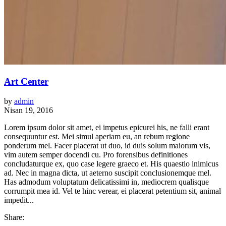
Art Center
by
admin
Nisan 19, 2016
Lorem ipsum dolor sit amet, ei impetus epicurei his, ne falli erant
consequuntur est. Mei simul aperiam eu, an rebum regione
ponderum mel. Facer placerat ut duo, id duis solum maiorum vis,
vim autem semper docendi cu. Pro forensibus definitiones
concludaturque ex, quo case legere graeco et. His quaestio inimicus
ad. Nec in magna dicta, ut aeterno suscipit conclusionemque mel.
Has admodum voluptatum delicatissimi in, mediocrem qualisque
corrumpit mea id. Vel te hinc verear, ei placerat petentium sit, animal
impedit...
Share: