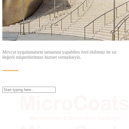
Mevcut uygulamaların tamamını yapabilen özel ekibimiz ile siz
değerli müşterilerimize hizmet vermekteyiz.