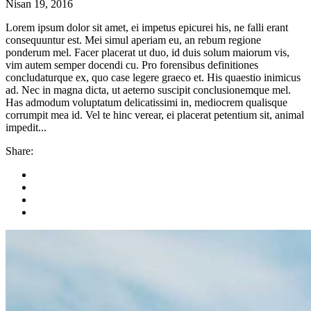
Nisan 19, 2016
Lorem ipsum dolor sit amet, ei impetus epicurei his, ne falli erant
consequuntur est. Mei simul aperiam eu, an rebum regione
ponderum mel. Facer placerat ut duo, id duis solum maiorum vis,
vim autem semper docendi cu. Pro forensibus definitiones
concludaturque ex, quo case legere graeco et. His quaestio inimicus
ad. Nec in magna dicta, ut aeterno suscipit conclusionemque mel.
Has admodum voluptatum delicatissimi in, mediocrem qualisque
corrumpit mea id. Vel te hinc verear, ei placerat petentium sit, animal
impedit...
Share: