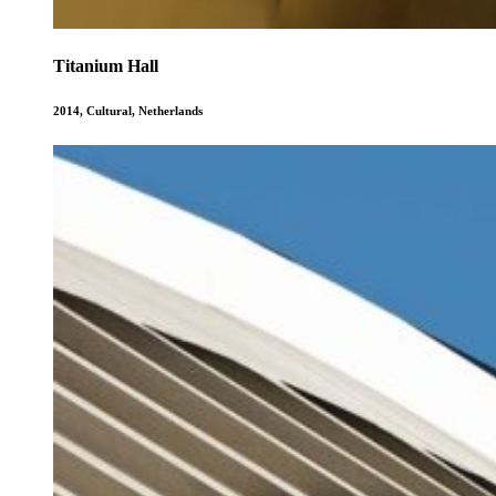
Titanium Hall
2014
,
Cultural
,
Netherlands